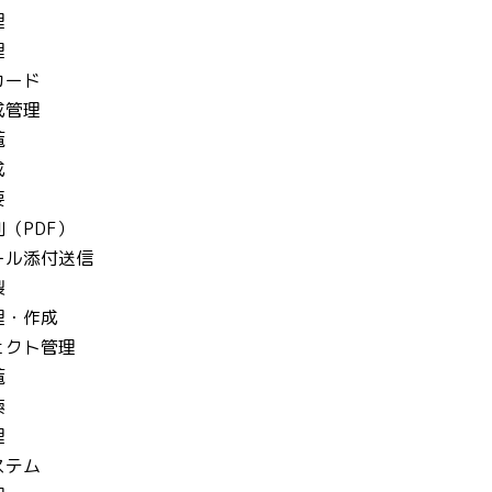
理
理
カード
成管理
覧
成
要
（PDF）
ール添付送信
製
理・作成
ェクト管理
覧
索
理
ステム