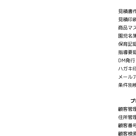
見積書
見積印
商品マ
園児名
保育記
指導要
DM発行
ハガキ
メール
条件別
プ
顧客管
住所管
顧客番
顧客検