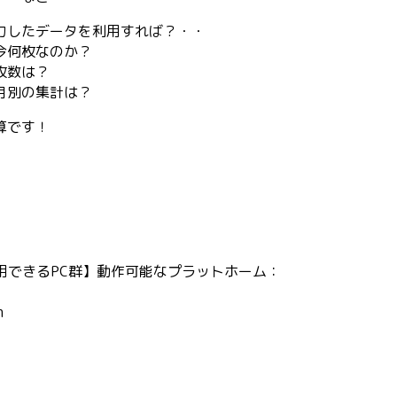
力したデータを利用すれば？・・
今何枚なのか？
枚数は？
月別の集計は？
算です！
用できるPC群】動作可能なプラットホーム：
h