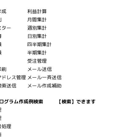
作成
利益計算
刷
月間集計
スター
週別集計
簿
日別集計
録
四半期集計
録
半期集計
受注管理
印刷
メール送信
アドレス管理
メール一斉送信
検索送信
メール作成補助
ログラム作成例検索
【検索】できます
理
理
号処理
索