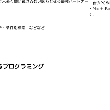
で末長く使い続ける強い味方となる最強パートナー
一台のPCや
・Mac＋i
す。
析・条件別検索 などなど
によるプログラミング
】
）