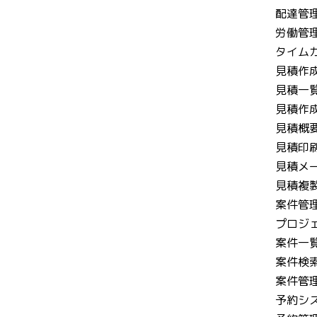
配達管
労働管
タイム
見積作
見積一
見積作
見積概
見積印刷
見積メ
見積複
案件管
プロジ
案件一
案件検
案件管
予約シ